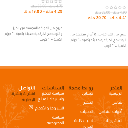
4.75
د.ك
–
22.00
د.ك
4.28
د.ك
–
19.80
د.ك
4.90
د.ك
–
23.00
د.ك
4.41
د.ك
–
20.70
د.ك
تحديد أحد الخيارات
تحديد أحد الخيارات
مزيج من الفواكة المجففة من الكرز
والتوت مع الكركدية معبئة بكمية ٢٠٠ جرام
مزيج من الفواكة من ٥ أنواع مختلفة من
الكمية = ٢٠ كوب
التوت مع الكركدية معبئة بكمية ٢٠٠ جرام
الكمية = ٢٠ كوب
المتجر
روابط مهمة
السياسات
التواصل
الرئيسية
حسابي
سياسة الدفع
اشتراك بنشرتنا
واسترداد المبالغ
الإخبارية
شاهي
المتجر
الشروط والأحكام
أدوات الشاهي
الطلبات
سياسة
المشروبات
نسيت كلمة
الخصوصية
المرور