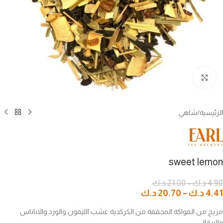
اضغط للتكبير
الرئيسية
/
شاهي
sweet lemon
4.90
د.ك
–
23.00
د.ك
4.41
د.ك
–
20.70
د.ك
مزيج من الفواكة المجففة من الكركدية عشب الليمون والورد والاناناس
والبرقال