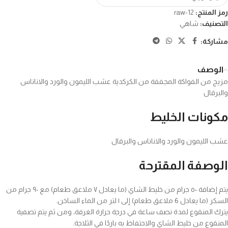
رمز المنتج:
raw-12
التصنيف:
شاهي
مشاركة:
الوصف
مزيج من الفواكة المجففة من الكركدية عشب الليمون والورد والاناناس
والبرقال
مكونات الخليط
عشب الليمون والورد والاناناس والبرقال
الوصفة المقترحة
يتم إضافة ٥٠ جرام من خليط الشاي (ما يعادل ٧ ملاعق طعام) مع ٩٠ جرام من
السكر (ما يعادل 6 ملاعق طعام) إلى ١ لتر من الماء الساخن.
يترك المنقوع لمدة نصف ساعة في درجة حرارة الغرفة، ومن ثم يتم تصفية
المنقوع من خليط الشاي والاحتفاظ به باردًا في الثلاجة.